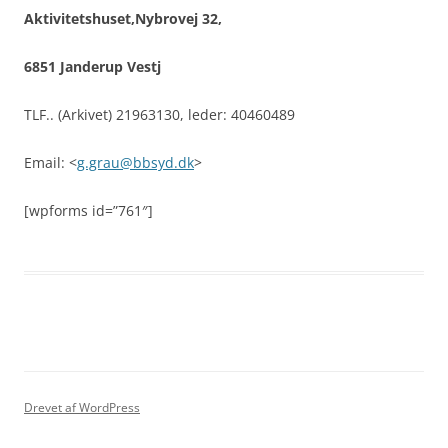
Aktivitetshuset,
Nybrovej 32,
6851 Janderup Vestj
TLF.. (Arkivet) 21963130, leder: 40460489
Email: <
g.grau@bbsyd.dk
>
[wpforms id=”761″]
Drevet af WordPress